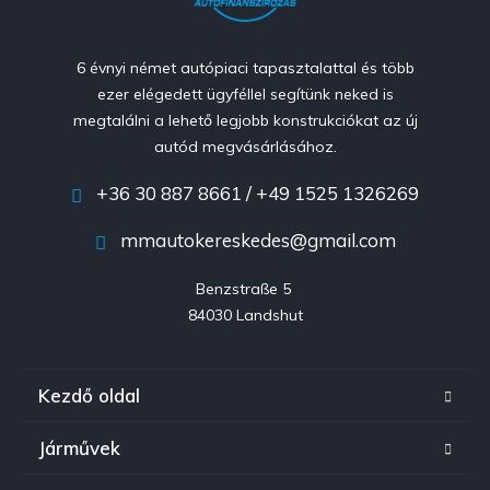
6 évnyi német autópiaci tapasztalattal és több
ezer elégedett ügyféllel segítünk neked is
megtalálni a lehető legjobb konstrukciókat az új
autód megvásárlásához.
+36 30 887 8661 / +49 1525 1326269
mmautokereskedes@gmail.com
Benzstraße 5 

84030 Landshut
Kezdő oldal
Járművek