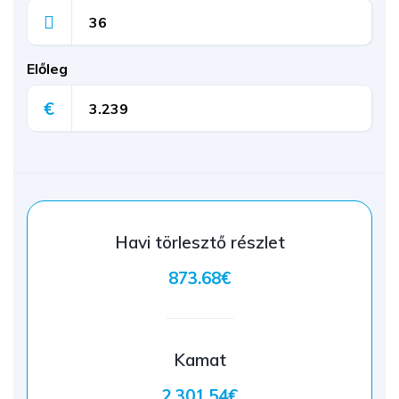
Előleg
€
Havi törlesztő részlet
873.68€
Kamat
2.301.54€