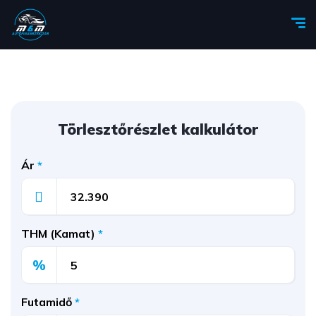
Törlesztőrészlet kalkulátor
Ár
*
THM (Kamat)
*
%
Futamidő
*