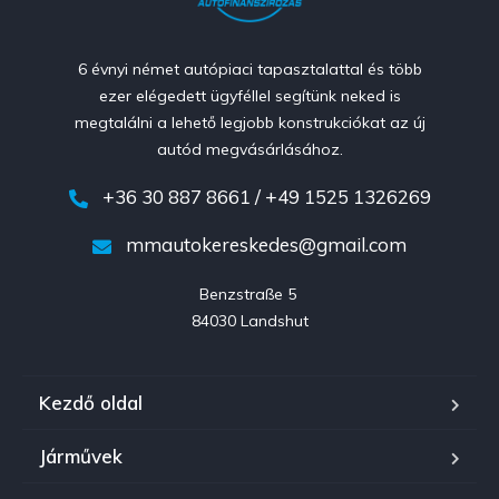
6 évnyi német autópiaci tapasztalattal és több
ezer elégedett ügyféllel segítünk neked is
megtalálni a lehető legjobb konstrukciókat az új
autód megvásárlásához.
+36 30 887 8661 / +49 1525 1326269
mmautokereskedes@gmail.com
Benzstraße 5 

84030 Landshut
Kezdő oldal
Járművek