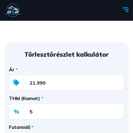
Törlesztőrészlet kalkulátor
Ár
*
THM (Kamat)
*
%
Futamidő
*