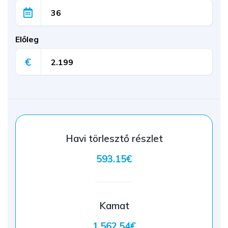
Előleg
€
Havi törlesztő részlet
593.15€
Kamat
1.562.54€