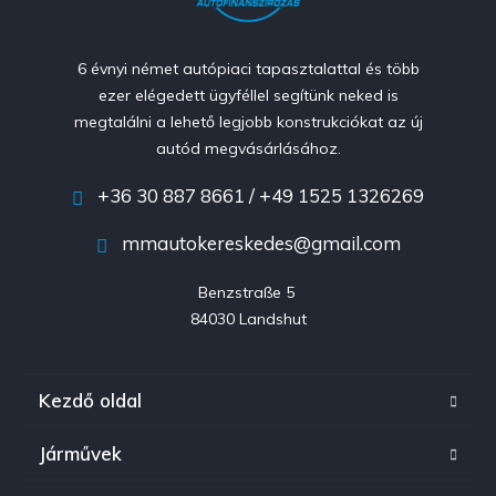
6 évnyi német autópiaci tapasztalattal és több
ezer elégedett ügyféllel segítünk neked is
megtalálni a lehető legjobb konstrukciókat az új
autód megvásárlásához.
+36 30 887 8661 / +49 1525 1326269
mmautokereskedes@gmail.com
Benzstraße 5 

84030 Landshut
Kezdő oldal
Járművek