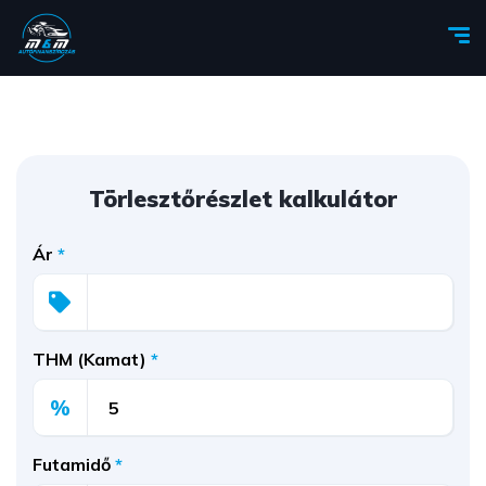
Törlesztőrészlet kalkulátor
Ár
*
THM (Kamat)
*
%
Futamidő
*