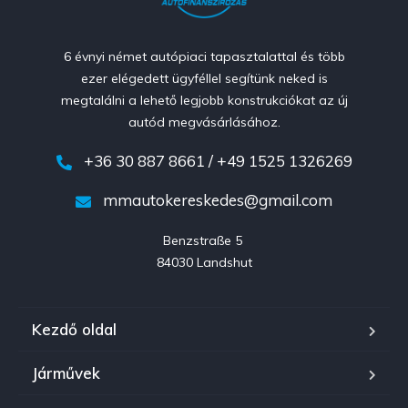
6 évnyi német autópiaci tapasztalattal és több
ezer elégedett ügyféllel segítünk neked is
megtalálni a lehető legjobb konstrukciókat az új
autód megvásárlásához.
+36 30 887 8661 / +49 1525 1326269
mmautokereskedes@gmail.com
Benzstraße 5 

84030 Landshut
Kezdő oldal
Járművek