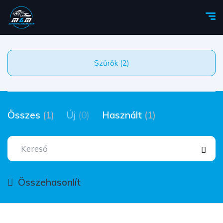
Szűrők (2)
Összes
(1)
Új
(0)
Használt
(1)
Összehasonlít