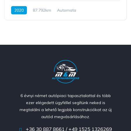
2020
87.792km
Automata
Benzin / Plug-in-Hybrid
AWD/4WD
405 LE
6 évnyi német autópiaci tapasztalattal és több
ezer elégedett ügyféllel segítünk neked is
megtalálni a lehető legjobb konstrukciókat az új
autód megvásárlásához.
+36 30 887 8661 / +49 1525 1326269