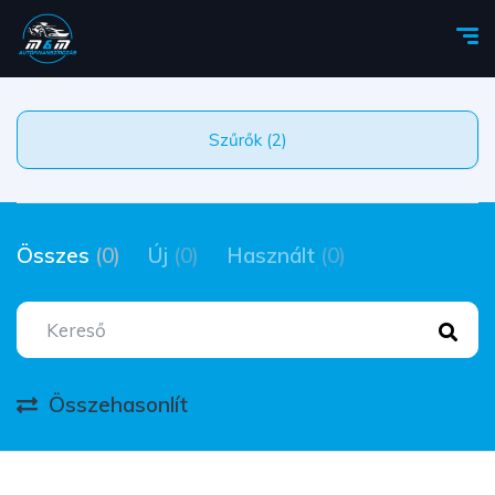
Szűrők (2)
Összes
(0)
Új
(0)
Használt
(0)
Összehasonlít