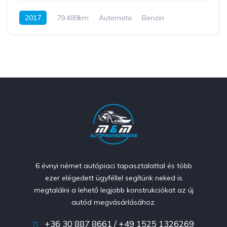
2017
79.489km
Automata
Benzin
AWD/4WD
300 LE
6 évnyi német autópiaci tapasztalattal és több
ezer elégedett ügyféllel segítünk neked is
megtalálni a lehető legjobb konstrukciókat az új
autód megvásárlásához.
+36 30 887 8661 / +49 1525 1326269