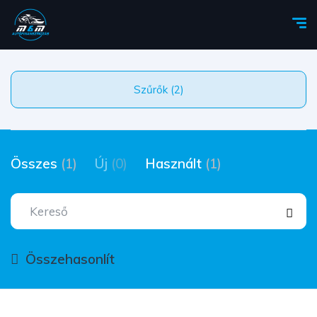
Szűrők (2)
Összes
(1)
Új
(0)
Használt
(1)
Összehasonlít