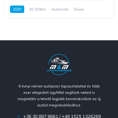
2020
81.500km
Automata
Diesel
Első kerék hajtás
179 LE
6 évnyi német autópiaci tapasztalattal és több
ezer elégedett ügyféllel segítünk neked is
megtalálni a lehető legjobb konstrukciókat az új
autód megvásárlásához.
+36 30 887 8661 / +49 1525 1326269