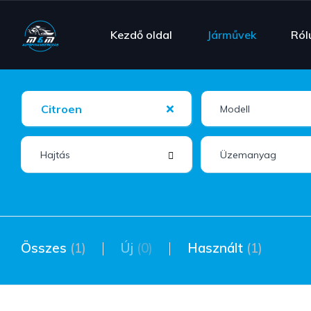
Kezdő oldal
Járművek
Ról
Citroen
Összes
(1)
Új
(0)
Használt
(1)