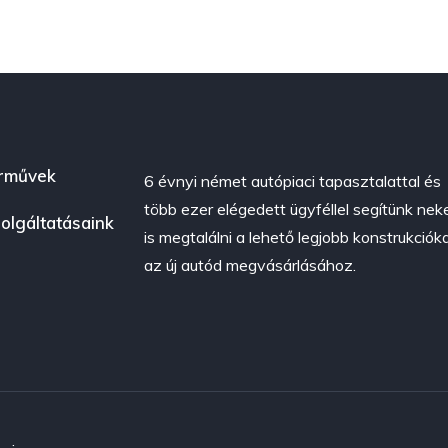
rművek
6 évnyi német autópiaci tapasztalattal és
több ezer elégedett ügyféllel segítünk nek
olgáltatásaink
is megtalálni a lehető legjobb konstrukciók
az új autód megvásárlásához.