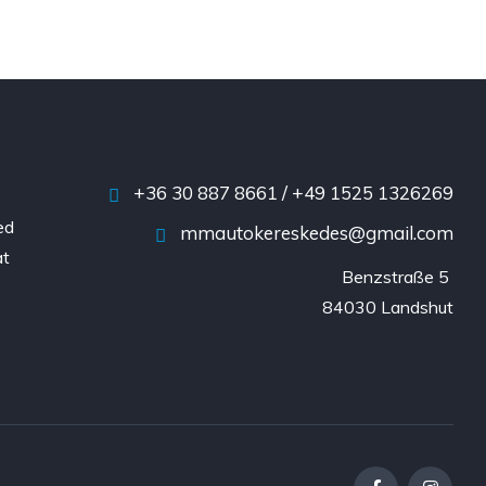
+36 30 887 8661 / +49 1525 1326269
ed
mmautokereskedes@gmail.com
at
Benzstraße 5 

84030 Landshut