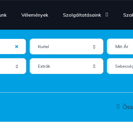
unk
Vélemények
Szolgáltatásaink
Sza
Extrák
Öss