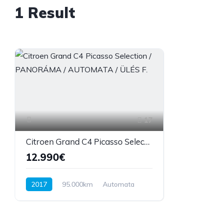
1 Result
17
Citroen Grand C4 Picasso Selection / PANORÁMA / AUTOMATA / ÜLÉS F.
12.990€
2017
95.000km
Automata
Benzin
Első kerék hajtás
131 LE