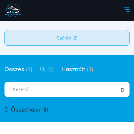
Szűrők (2)
Összes
(1)
Új
(0)
Használt
(1)
Összehasonlít