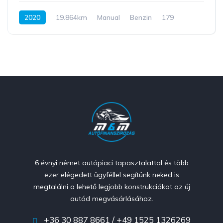
2020
19.864km
Manual
Benzin
179
6 évnyi német autópiaci tapasztalattal és több
ezer elégedett ügyféllel segítünk neked is
megtalálni a lehető legjobb konstrukciókat az új
autód megvásárlásához.
+36 30 887 8661 / +49 1525 1326269