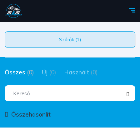
Szűrők (1)
Összes
(0)
Új
(0)
Használt
(0)
Összehasonlít