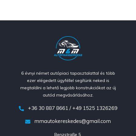
6 évnyi német autópiaci tapasztalattal és több
ezer elégedett ügyféllel segítünk neked is
megtalálni a lehető legjobb konstrukciókat az új
autód megvásárlásához.
+36 30 887 8661 / +49 1525 1326269
mmautokereskedes@gmail.com
Benzstraße 5 
