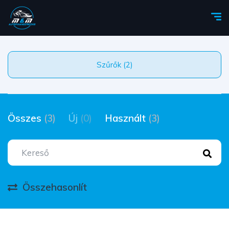
Szűrők (2)
Összes
(3)
Új
(0)
Használt
(3)
Összehasonlít