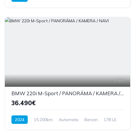
Hátsó kerék hajtás
184 Le
25
BMW 220i M-Sport / PANORÁMA / KAMERA / NAVI
36.490€
2024
15.200km
Automata
Benzin
178 LE