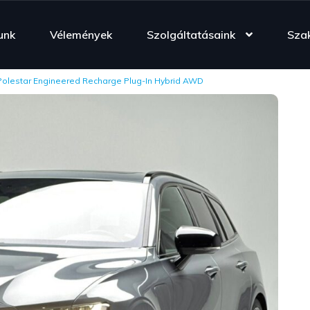
unk
Vélemények
Szolgáltatásaink
Sza
Polestar Engineered Recharge Plug-In Hybrid AWD