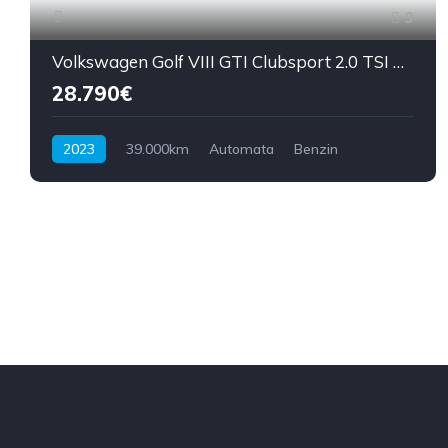
9
Volkswagen Golf VIII GTI Clubsport 2.0 TSI DSG
28.790€
2023
39.000km
Automata
Benzin
Első kerék hajtású
300