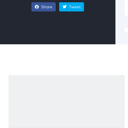
Share
Tweet
Related cars