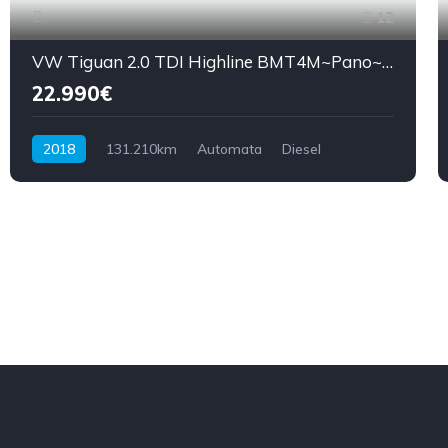
12
VW Tiguan 2.0 TDI Highline BMT4M~Pano~LED~VirtCockp
22.990€
2018
131.210km
Automata
Diesel
Összkerék hajtás
239LE