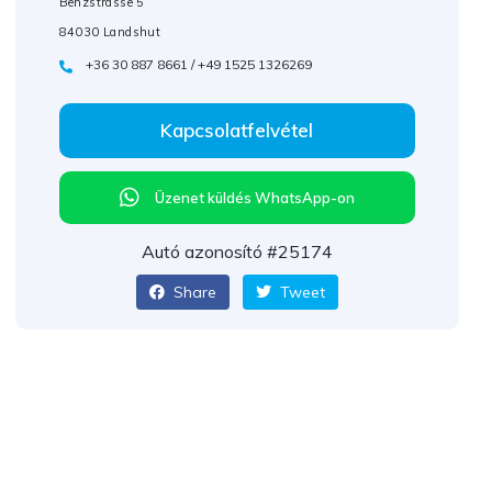
Benzstrasse 5
84030 Landshut
+36 30 887 8661 / +49 1525 1326269
Kapcsolatfelvétel
Üzenet küldés WhatsApp-on
Autó azonosító #25174
Share
Tweet