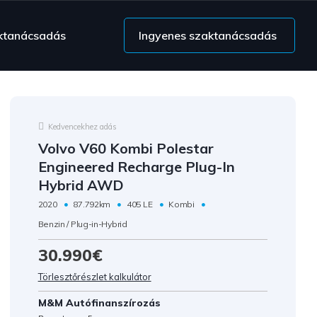
ktanácsadás
Ingyenes szaktanácsadás
Kedvencekhez adás
Volvo V60 Kombi Polestar
Engineered Recharge Plug-In
Hybrid AWD
2020
87.792km
405 LE
Kombi
Benzin / Plug-in-Hybrid
30.990€
Törlesztőrészlet kalkulátor
M&M Autófinanszírozás