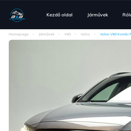
Kezdő oldal
Járművek
Ról
Homepage
Járművek
V60
Volvo
Volvo V60 Kombi 