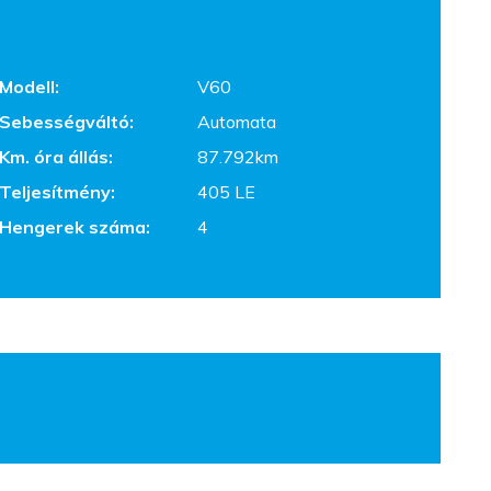
Modell:
V60
Sebességváltó:
Automata
Km. óra állás:
87.792km
Teljesítmény:
405 LE
Hengerek száma:
4