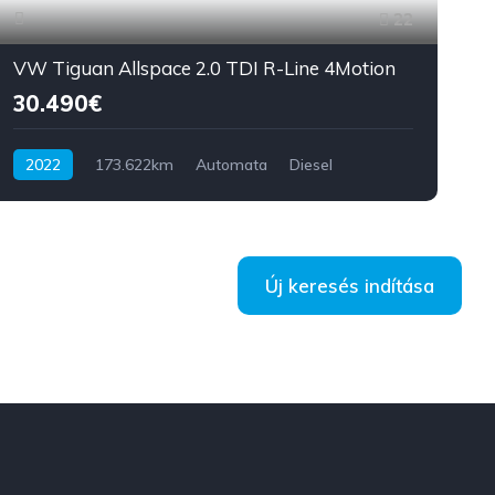
22
VW Tiguan Allspace 2.0 TDI R-Line 4Motion
30.490€
2022
173.622km
Automata
Diesel
AWD/4WD
200 LE
2
Új keresés indítása