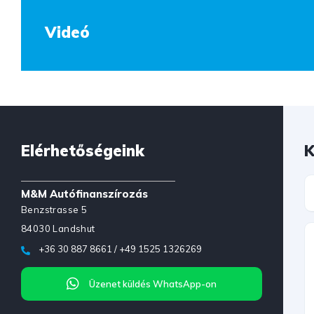
Videó
Elérhetőségeink
K
M&M Autófinanszírozás
Benzstrasse 5
84030 Landshut
+36 30 887 8661 / +49 1525 1326269
Üzenet küldés WhatsApp-on